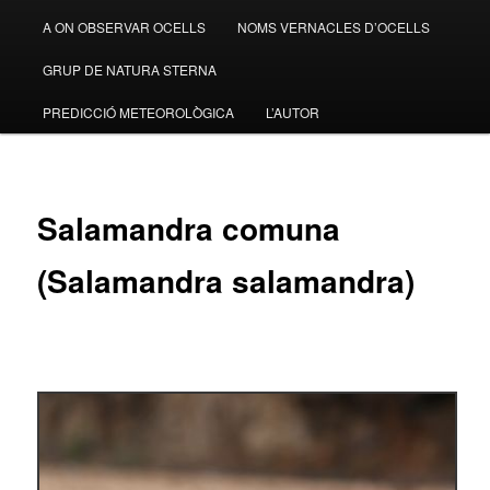
A ON OBSERVAR OCELLS
NOMS VERNACLES D’OCELLS
GRUP DE NATURA STERNA
PREDICCIÓ METEOROLÒGICA
L’AUTOR
Salamandra comuna
(Salamandra salamandra)