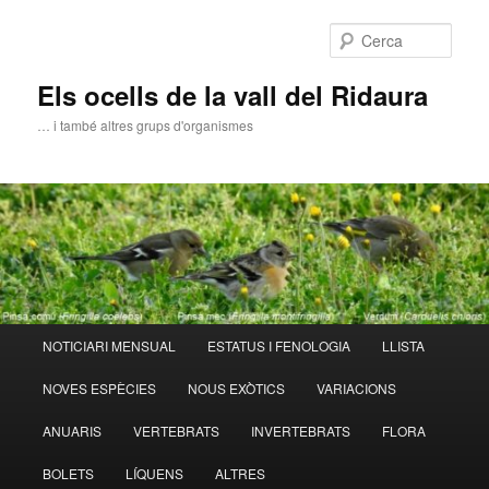
Aneu
al
Cerca
contingut
principal
Els ocells de la vall del Ridaura
… i també altres grups d'organismes
Menú
NOTICIARI MENSUAL
ESTATUS I FENOLOGIA
LLISTA
principal
NOVES ESPÈCIES
NOUS EXÒTICS
VARIACIONS
ANUARIS
VERTEBRATS
INVERTEBRATS
FLORA
BOLETS
LÍQUENS
ALTRES