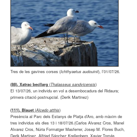
Tres de les gavines corses (
Ichthyaetus audouinii
), l’01/07/26.
(88). Xatrac becllarg
(
Thalasseus sandvicensis
)
El 13/07/26, un individu en vol a desembocadura del Ridaura;
primera citació postnupcial. (Derik Martinez)
(111). Blauet
(
Alcedo atthis
)
Presència al Parc dels Estanys de Platja d’Aro, amb màxim de
tres individus els dies 13 i 18/07/26.(Carlos Alvarez Cros, Manel
Alvarez Cros, Núria Formatger Masferrer, Josep M. Flores Buch,
Derik Martinez, Alfried Sánchez Krellenberg, Xavier Tomás