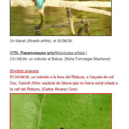
Un blauet (
Alcedo atthis
), el 02/08/26.
(175). Papamosques gris
(
Muscicapa striata
)
L’01/08/26, un individu al Balcar. (Núria Formatger Masferrer)
Scythris sinensis
El 03/08/26, un individu a la llera del Ridaura, a l’alçada de cal
Cuc, Castell d’Aro; espècie de falena que no havia estat citada a
la vall del Ridaura. (Carlos Alvarez Cros)