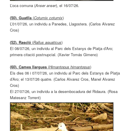
L’oca comuna (
Anser anser
), el 16/07/26.
(50). Guatlla
(
Coturnix coturnix
)
L’01/07/26, un individu a Panedes, Llagostera. (Carlos Alvarez
Cros)
(52). Rascló
(
Rallus aquaticus
)
El 08/07/26, un individu al Parc dels Estanys de Platja d’Aro;
primera citació postnupcial. (Xavier Tomás Gimeno)
(60). Cames llargues
(
Himantopus himantopus
)
Els dies 06 i 07/07/26, un individu al Parc dels Estanys de Platja
d’Aro; el 13/07/26 quatre. (Carlos Alvarez Cros, Manel Alvarez
Cros)
El 27/07/26, un individu a la desembocadura del Ridaura. (Rosa
Matesanz Torrent)