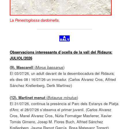
La
Penestoglossa dardoinella
.
Observacions interessants d’ocells de la vall del Ridaura:
JULIOL/2026
(9). Mascarell
(
Morus bassanus
)
El 03/07/26, un adult davant de la desembocadura del Ridaura;
els dies 08 i 16/07/26 un immadur. (Carlos Alvarez Cros, Alfried
Sánchez Krellenberg, Derik Martinez)
(12). Martinet menut
(
Botaurus minutus
)
El 31/07/26, continua la presència al Parc dels Estanys de Platja
d’Aro; el 28/07/26 s’observa el primer juvenil. (Carlos Alvarez
Cros, Manel Alvarez Cros, Núria Formatger Masferrer, Xavier
Tomás Gimeno, Josep M. Flores Buch, Alfried Sánchez
Krellenberg, Jaume Ramot García, Rosa Matesanz Torrent)