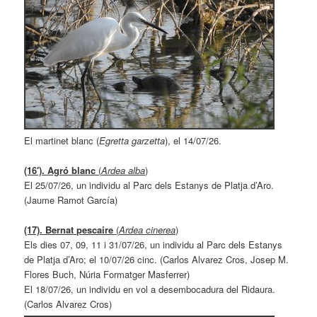
El martinet blanc (
Egretta garzetta
), el 14/07/26.
(16′). Agró blanc
(
Ardea alba
)
El 25/07/26, un individu al Parc dels Estanys de Platja d’Aro.
(Jaume Ramot García)
(17). Bernat pescaire
(
Ardea cinerea
)
Els dies 07, 09, 11 i 31/07/26, un individu al Parc dels Estanys
de Platja d’Aro; el 10/07/26 cinc. (Carlos Alvarez Cros, Josep M.
Flores Buch, Núria Formatger Masferrer)
El 18/07/26, un individu en vol a desembocadura del Ridaura.
(Carlos Alvarez Cros)