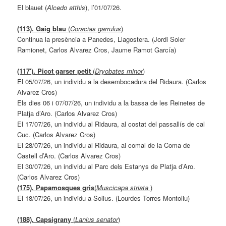
El blauet (
Alcedo atthis
), l’01/07/26.
(113). Gaig blau
(
Coracias garrulus
)
Continua la presència a Panedes, Llagostera. (Jordi Soler
Ramionet, Carlos Alvarez Cros, Jaume Ramot García)
(117′). Picot garser petit
(
Dryobates minor
)
El 05/07/26, un individu a la desembocadura del Ridaura. (Carlos
Alvarez Cros)
Els dies 06 i 07/07/26, un individu a la bassa de les Reinetes de
Platja d’Aro. (Carlos Alvarez Cros)
El 17/07/26, un individu al Ridaura, al costat del passallís de cal
Cuc. (Carlos Alvarez Cros)
El 28/07/26, un individu al Ridaura, al comal de la Coma de
Castell d’Aro. (Carlos Alvarez Cros)
El 30/07/26, un individu al Parc dels Estanys de Platja d’Aro.
(Carlos Alvarez Cros)
(175). Papamosques gris
(
Muscicapa striata
)
El 18/07/26, un individu a Solius. (Lourdes Torres Montoliu)
(188). Capsigrany
(
Lanius senator
)