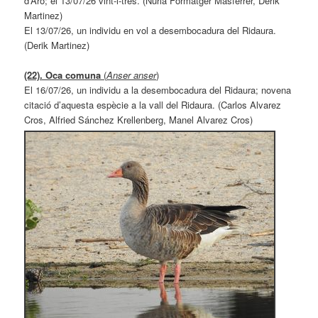
d’Aro; el 13/07/26 vint-i-tres. (Núria Formatger Masferrer, Derik
Martinez)
El 13/07/26, un individu en vol a desembocadura del Ridaura.
(Derik Martinez)
(22). Oca comuna
(
Anser anser
)
El 16/07/26, un individu a la desembocadura del Ridaura; novena
citació d’aquesta espècie a la vall del Ridaura. (Carlos Alvarez
Cros, Alfried Sánchez Krellenberg, Manel Alvarez Cros)