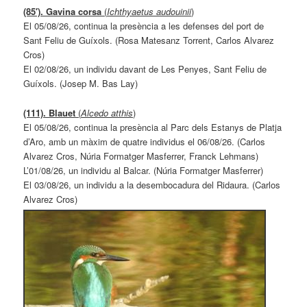
(85′). Gavina corsa
(
Ichthyaetus audouinii
)
El 05/08/26, continua la presència a les defenses del port de
Sant Feliu de Guíxols. (Rosa Matesanz Torrent, Carlos Alvarez
Cros)
El 02/08/26, un individu davant de Les Penyes, Sant Feliu de
Guíxols. (Josep M. Bas Lay)
(111). Blauet
(
Alcedo atthis
)
El 05/08/26, continua la presència al Parc dels Estanys de Platja
d’Aro, amb un màxim de quatre individus el 06/08/26. (Carlos
Alvarez Cros, Núria Formatger Masferrer, Franck Lehmans)
L’01/08/26, un individu al Balcar. (Núria Formatger Masferrer)
El 03/08/26, un individu a la desembocadura del Ridaura. (Carlos
Alvarez Cros)