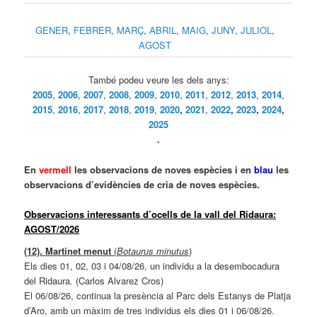
GENER
,
FEBRER
,
MARÇ
,
ABRIL
,
MAIG
,
JUNY
,
JULIOL
,
AGOST
També podeu veure les dels anys:
2005
,
2006
,
2007
,
2008
,
2009
,
2010
,
2011
,
2012
,
2013
,
2014
,
2015
,
2016
,
2017
,
2018
,
2019
,
2020
,
2021
,
2022
,
2023
,
2024
,
2025
.
En
vermell
les observacions de noves espècies i en
blau
les
observacions d’evidències de cria de noves espècies.
Observacions interessants d’ocells de la vall del Ridaura:
AGOST/2026
(12). Martinet menut
(
Botaurus minutus
)
Els dies 01, 02, 03 i 04/08/26, un individu a la desembocadura
del Ridaura. (Carlos Alvarez Cros)
El 06/08/26, continua la presència al Parc dels Estanys de Platja
d’Aro, amb un màxim de tres individus els dies 01 i 06/08/26.