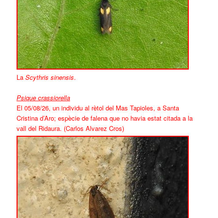
La
Scythris sinensis
.
Psique crassiorella
El 05/08/26, un individu al rètol del Mas Tapioles, a Santa
Cristina d’Aro; espècie de falena que no havia estat citada a la
vall del Ridaura. (Carlos Alvarez Cros)