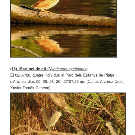
(13). Martinet de nit
(
Nycticorax nycticorax
)
El 02/07/26, quatre individus al Parc dels Estanys de Platja
d’Aro; els dies 05, 08, 23, 26 i 27/07/26 un. (Carlos Alvarez Cros,
Xavier Tomás Gimeno)