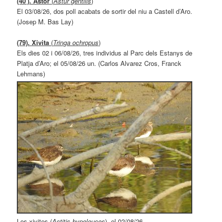
(40′). Astor
(
Astur gentilis
)
El 03/08/26, dos poll acabats de sortir del niu a Castell d’Aro.
(Josep M. Bas Lay)
(79). Xivita
(
Tringa ochropus
)
Els dies 02 i 06/08/26, tres individus al Parc dels Estanys de
Platja d’Aro; el 05/08/26 un. (Carlos Alvarez Cros, Franck
Lehmans)
Les xivites (
Actitis hypoleucos
), el 02/08/26.