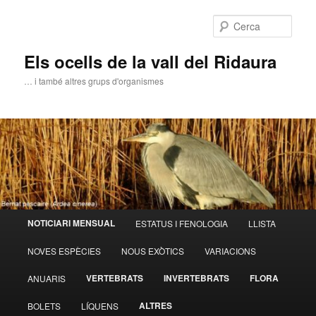
Aneu
al
Cerca
contingut
principal
Els ocells de la vall del Ridaura
… i també altres grups d'organismes
Menú
NOTICIARI MENSUAL
ESTATUS I FENOLOGIA
LLISTA
principal
NOVES ESPÈCIES
NOUS EXÒTICS
VARIACIONS
VERTEBRATS
INVERTEBRATS
FLORA
ANUARIS
ALTRES
BOLETS
LÍQUENS