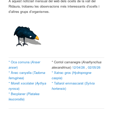
A aquest noticiari mensual del web dels ocells de la vall del
Ridaura, trobareu les observacions més interessants d’ocells i
d’altres grups d’organismes.
* Oca comuna (
Anser
* Corriol camanegre (
Anarhynchus
anser
)
alexandrinus
)
12/04/26
,
02/05/26
* Ànec canyella (
Tadorna
* Xatrac gros (
Hydroprogne
ferruginea
)
caspia
)
* Morell xocolater (
Aythya
* Tallarol emmascarat (
Sylvia
nyroca
)
hortensis
)
* Becplaner (
Platalea
leucorodia
)