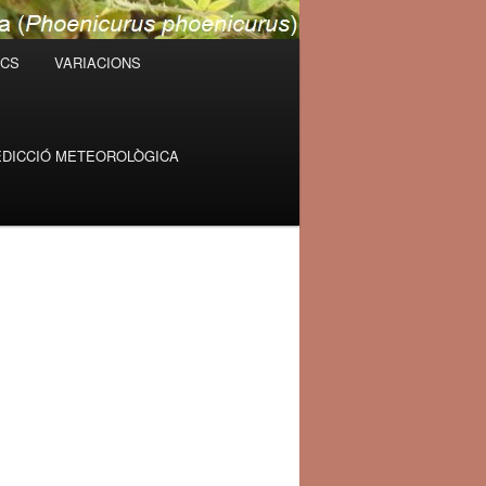
ICS
VARIACIONS
DICCIÓ METEOROLÒGICA