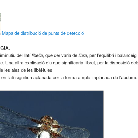
Mapa de distribució de punts de detecció
GIA.
diminutiu del llatí
libella
, que derivaria de
libra
, per l’equilibri i balance
. Una altra explicació diu que significaria llibret, per la disposició dels
de les ales de les libèl·lules.
: en llatí significa aplanada per la forma ampla i aplanada de l’abdome