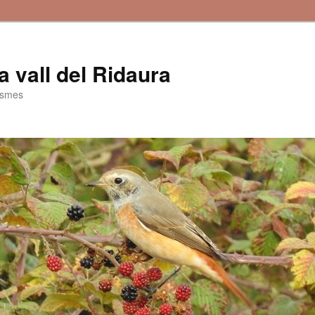
la vall del Ridaura
ismes