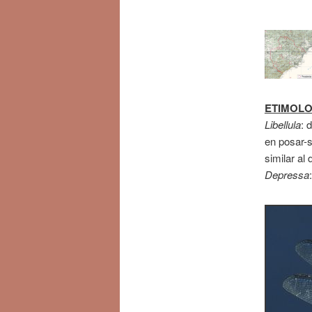
ETIMOLO
Libellula
: 
en posar-se
similar al 
Depressa