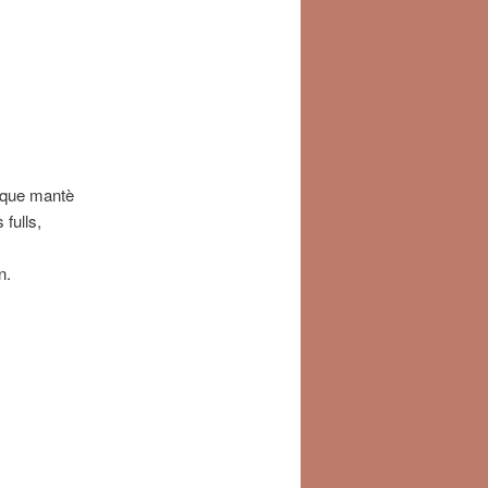
ig que mantè
 fulls,
n.