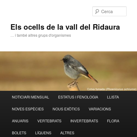
Aneu
al
Cerca
contingut
principal
Els ocells de la vall del Ridaura
… i també altres grups d'organismes
Menú
NOTICIARI MENSUAL
ESTATUS I FENOLOGIA
LLISTA
principal
NOVES ESPÈCIES
NOUS EXÒTICS
VARIACIONS
ANUARIS
VERTEBRATS
INVERTEBRATS
FLORA
BOLETS
LÍQUENS
ALTRES