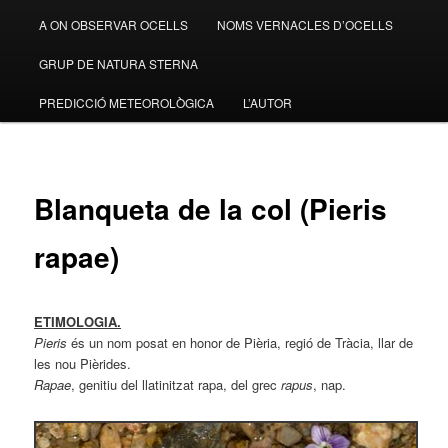
A ON OBSERVAR OCELLS
NOMS VERNACLES D’OCELLS
GRUP DE NATURA STERNA
PREDICCIÓ METEOROLÒGICA
L’AUTOR
Blanqueta de la col (Pieris
rapae)
ETIMOLOGIA.
Pieris
és un nom posat en honor de Pièria, regió de Tràcia, llar de
les nou Pièrides.
Rapae
, genitiu del llatinitzat rapa, del grec
rapus
, nap.