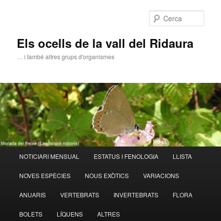
Aneu
al
Cerca
contingut
principal
Els ocells de la vall del Ridaura
… i també altres grups d'organismes
Menú
NOTICIARI MENSUAL
ESTATUS I FENOLOGIA
LLISTA
principal
NOVES ESPÈCIES
NOUS EXÒTICS
VARIACIONS
ANUARIS
VERTEBRATS
INVERTEBRATS
FLORA
BOLETS
LÍQUENS
ALTRES