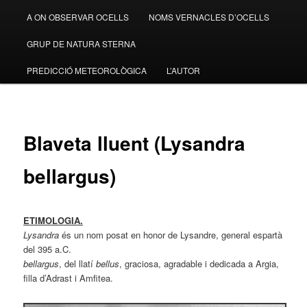
A ON OBSERVAR OCELLS
NOMS VERNACLES D’OCELLS
GRUP DE NATURA STERNA
PREDICCIÓ METEOROLÒGICA
L’AUTOR
Blaveta lluent (Lysandra
bellargus)
ETIMOLOGIA.
Lysandra
és un nom posat en honor de Lysandre, general espartà
del 395 a.C.
bellargus
, del llatí
bellus
, graciosa, agradable i dedicada a Argia,
filla d’Adrast i Amfitea.