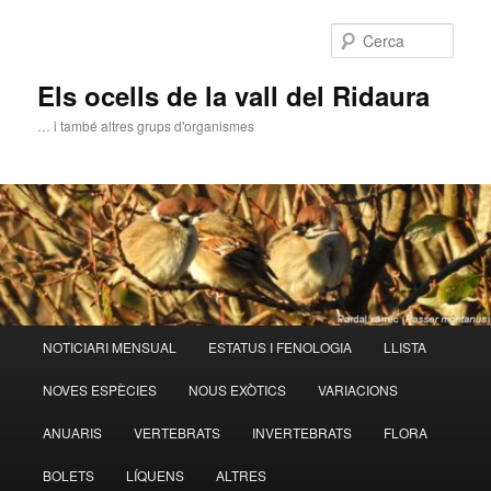
Aneu
al
Cerca
contingut
principal
Els ocells de la vall del Ridaura
… i també altres grups d'organismes
Menú
NOTICIARI MENSUAL
ESTATUS I FENOLOGIA
LLISTA
principal
NOVES ESPÈCIES
NOUS EXÒTICS
VARIACIONS
ANUARIS
VERTEBRATS
INVERTEBRATS
FLORA
BOLETS
LÍQUENS
ALTRES