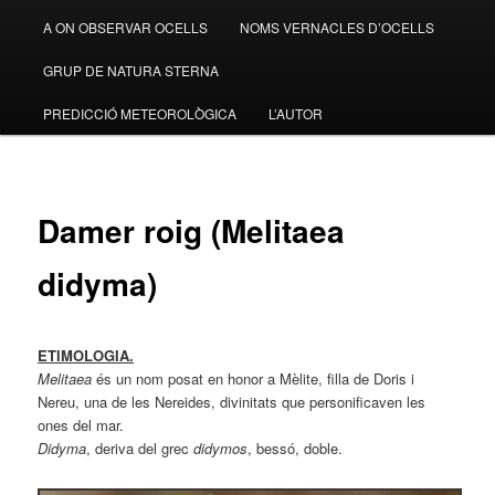
A ON OBSERVAR OCELLS
NOMS VERNACLES D’OCELLS
GRUP DE NATURA STERNA
PREDICCIÓ METEOROLÒGICA
L’AUTOR
Damer roig (Melitaea
didyma)
ETIMOLOGIA.
Melitaea
és un nom posat en honor a Mèlite, filla de Doris i
Nereu, una de les Nereides, divinitats que personificaven les
ones del mar.
Didyma
, deriva del grec
didymos
, bessó, doble.