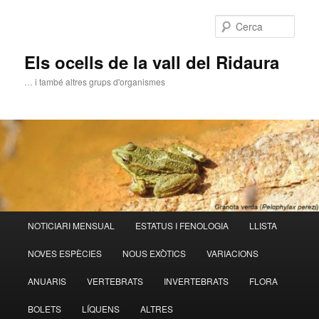
Aneu
al
Cerca
contingut
principal
Els ocells de la vall del Ridaura
… i també altres grups d'organismes
Menú
NOTICIARI MENSUAL
ESTATUS I FENOLOGIA
LLISTA
principal
NOVES ESPÈCIES
NOUS EXÒTICS
VARIACIONS
ANUARIS
VERTEBRATS
INVERTEBRATS
FLORA
BOLETS
LÍQUENS
ALTRES