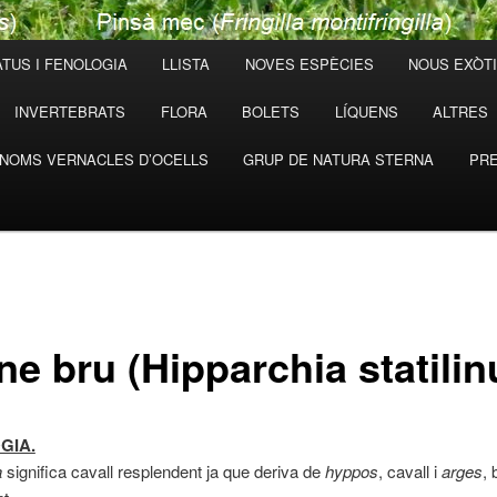
TUS I FENOLOGIA
LLISTA
NOVES ESPÈCIES
NOUS EXÒT
INVERTEBRATS
FLORA
BOLETS
LÍQUENS
ALTRES
NOMS VERNACLES D’OCELLS
GRUP DE NATURA STERNA
PRE
e bru (Hipparchia statilin
GIA.
a
significa cavall resplendent ja que deriva de
hyppos
, cavall i
arges
, 