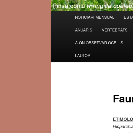
Menú
NOTICIARI MENSUAL
ESTA
principal
ANUARIS
VERTEBRATS
A ON OBSERVAR OCELLS
L’AUTOR
Faun
ETIMOLO
Hipparchi