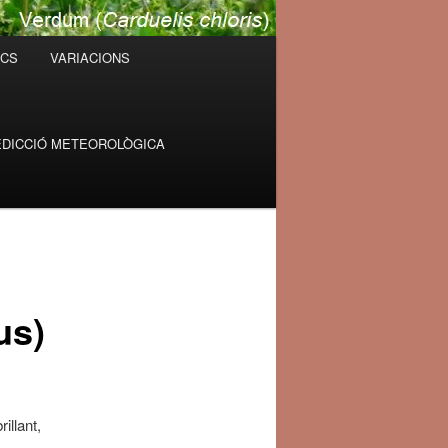
ICS
VARIACIONS
DICCIÓ METEOROLÒGICA
us)
brillant,