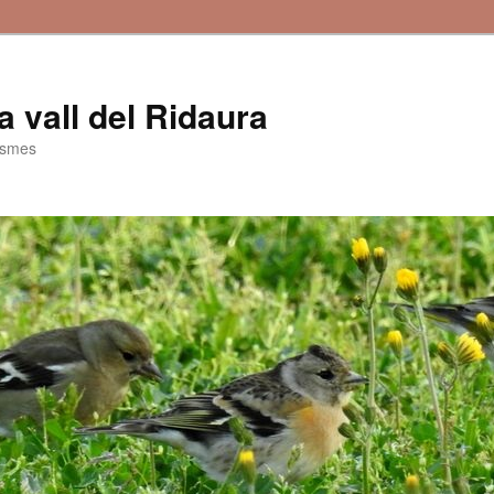
la vall del Ridaura
ismes