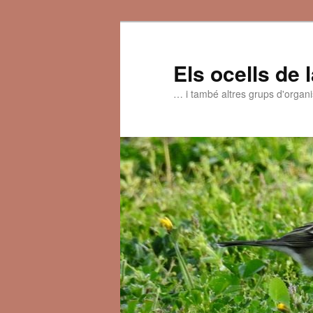
Aneu
al
contingut
Els ocells de 
principal
… i també altres grups d'organ