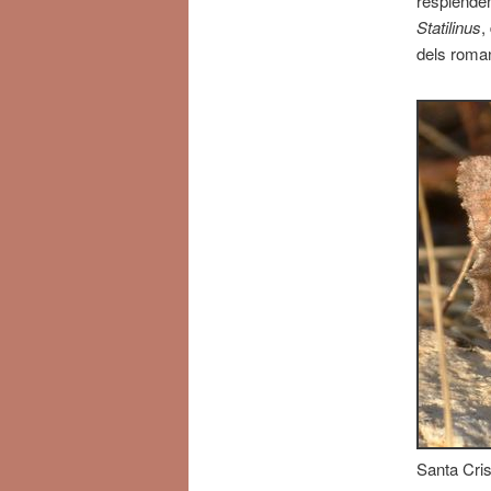
resplenden
Statilinus
,
dels roma
Santa Cris