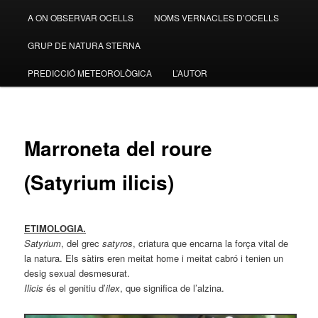
A ON OBSERVAR OCELLS
NOMS VERNACLES D’OCELLS
GRUP DE NATURA STERNA
PREDICCIÓ METEOROLÒGICA
L’AUTOR
Marroneta del roure
(Satyrium ilicis)
ETIMOLOGIA.
Satyrium
, del grec
satyros
, criatura que encarna la força vital de
la natura. Els sàtirs eren meitat home i meitat cabró i tenien un
desig sexual desmesurat.
Ilicis
és el genitiu d’
ilex
, que significa de l’alzina.