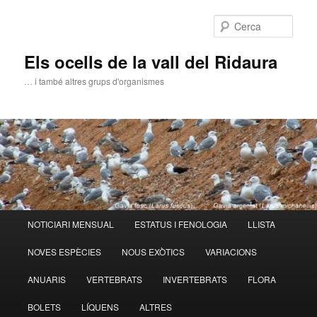
Aneu
al
Cerca
contingut
principal
Els ocells de la vall del Ridaura
… i també altres grups d'organismes
Menú
NOTICIARI MENSUAL
ESTATUS I FENOLOGIA
LLISTA
principal
NOVES ESPÈCIES
NOUS EXÒTICS
VARIACIONS
ANUARIS
VERTEBRATS
INVERTEBRATS
FLORA
BOLETS
LÍQUENS
ALTRES