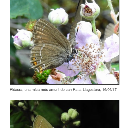
Ridaura, una mica més amunt de can Pata, Llagostera, 16/06/17