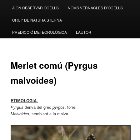
A ON OBSERVAR OCELLS
NOMS VERNACLES D’OCELLS
GRUP DE NATURA STERNA
PREDICCIÓ METEOROLÒGICA
L’AUTOR
Merlet comú (Pyrgus
malvoides)
ETIMOLOGIA.
Pyrgus
deriva del grec
pyrgos
, torre.
Malvoides
, semblant a la malva.