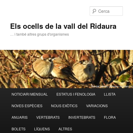
Aneu
al
Cerca
contingut
principal
Els ocells de la vall del Ridaura
… i també altres grups d'organismes
Menú
NOTICIARI MENSUAL
ESTATUS I FENOLOGIA
LLISTA
principal
NOVES ESPÈCIES
NOUS EXÒTICS
VARIACIONS
ANUARIS
VERTEBRATS
INVERTEBRATS
FLORA
BOLETS
LÍQUENS
ALTRES