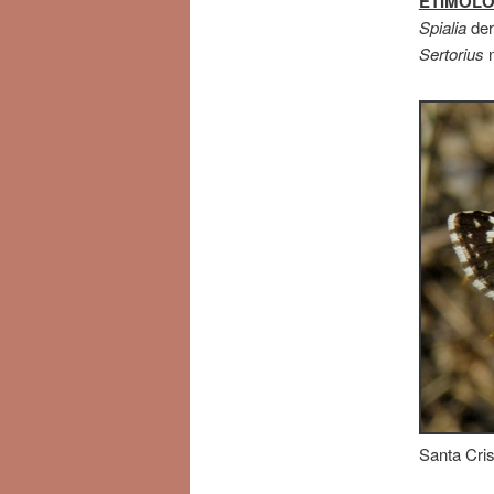
ETIMOLO
Spialia
der
Sertorius
n
Santa Cris