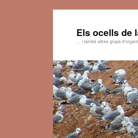
Aneu
al
contingut
Els ocells de 
principal
… i també altres grups d'organ