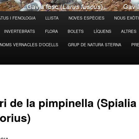
TUS I FENOLOGIA
LLISTA
NOVES ESPÈCIES
NOUS EXÒT
INVERTEBRATS
FLORA
BOLETS
LÍQUENS
ALTRES
NOMS VERNACLES D’OCELLS
GRUP DE NATURA STERNA
PRE
i de la pimpinella (Spialia
orius)