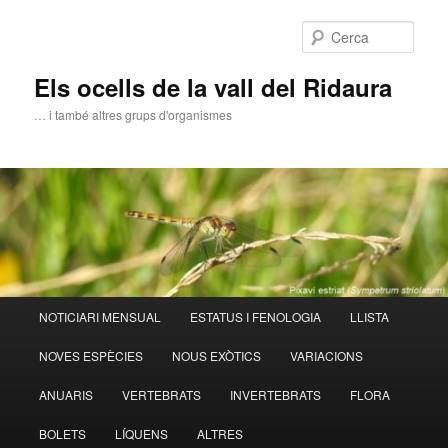
Aneu
al
Cerca
contingut
principal
Els ocells de la vall del Ridaura
… i també altres grups d'organismes
Menú
NOTICIARI MENSUAL
ESTATUS I FENOLOGIA
LLISTA
principal
NOVES ESPÈCIES
NOUS EXÒTICS
VARIACIONS
ANUARIS
VERTEBRATS
INVERTEBRATS
FLORA
BOLETS
LÍQUENS
ALTRES