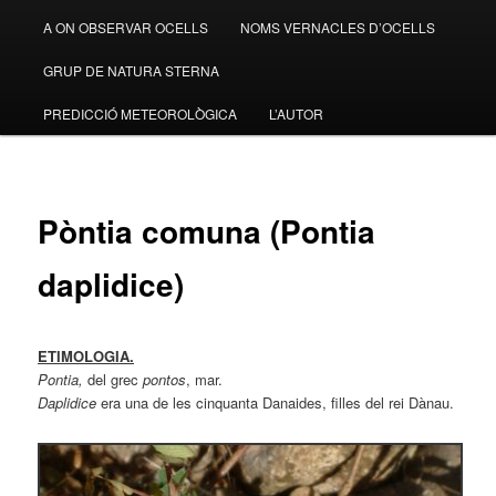
A ON OBSERVAR OCELLS
NOMS VERNACLES D’OCELLS
GRUP DE NATURA STERNA
PREDICCIÓ METEOROLÒGICA
L’AUTOR
Pòntia comuna (Pontia
daplidice)
ETIMOLOGIA.
Pontia,
del grec
pontos
, mar.
Daplidice
era una de les cinquanta Danaides, filles del rei Dànau.