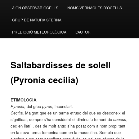
A ON OBSERVAR OCELLS
NOMS VERNACLES D’OCELLS
GRUP DE NATURA STERNA
PREDICCIÓ METEOROLÒGICA
L’AUTOR
Saltabardisses de solell
(Pyronia cecilia)
ETIMOLOGIA.
Pyronia
, del grec
pyron
, incendiari.
Cecilia
. Malgrat que és un terme etrusc del que es desconeix el
significat, sempre s’ha considerat el diminutiu femení de
caecus
,
cec en llatí i, des de molt antic s’ha posat com a nom propi tant
en la seva forma femenina com en la masculina. Sembla que
s’aplica a aquesta papallona perquè de les del seu gènere és la