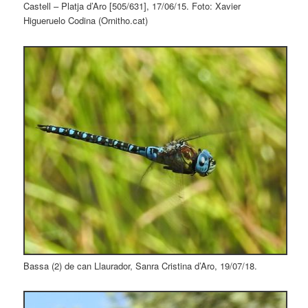
Castell – Platja d’Aro [505/631], 17/06/15. Foto: Xavier
Higueruelo Codina (Ornitho.cat)
Bassa (2) de can Llaurador, Sanra Cristina d’Aro, 19/07/18.