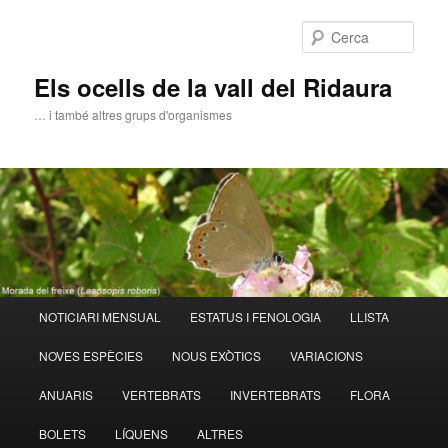
Aneu
al
Cerca
contingut
principal
Els ocells de la vall del Ridaura
… i també altres grups d'organismes
Menú
NOTICIARI MENSUAL
ESTATUS I FENOLOGIA
LLISTA
principal
NOVES ESPÈCIES
NOUS EXÒTICS
VARIACIONS
ANUARIS
VERTEBRATS
INVERTEBRATS
FLORA
BOLETS
LÍQUENS
ALTRES