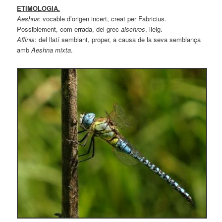
ETIMOLOGIA.
Aeshna
: vocable d’origen incert, creat per Fabricius.
Possiblement, com errada, del grec
aischros
, lleig.
Affinis
: del llatí semblant, proper, a causa de la seva semblança
amb
Aeshna mixta
.