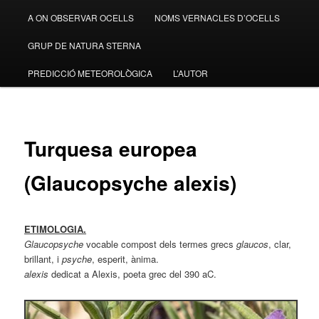
A ON OBSERVAR OCELLS
NOMS VERNACLES D’OCELLS
GRUP DE NATURA STERNA
PREDICCIÓ METEOROLÒGICA
L’AUTOR
Turquesa europea
(Glaucopsyche alexis)
ETIMOLOGIA.
Glaucopsyche
vocable compost dels termes grecs
glaucos
, clar,
brillant, i
psyche
, esperit, ànima.
alexis
dedicat a Alexis, poeta grec del 390 aC.