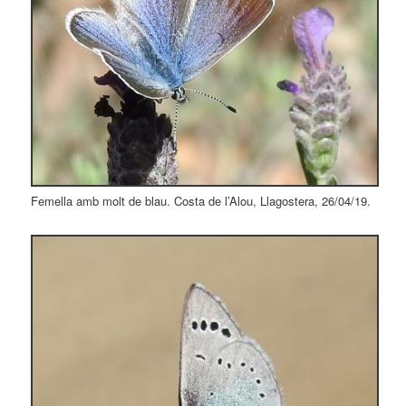
Femella amb molt de blau. Costa de l’Alou, Llagostera, 26/04/19.