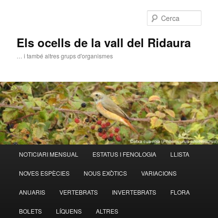
Aneu
al
Cerca
contingut
principal
Els ocells de la vall del Ridaura
… i també altres grups d'organismes
Menú
NOTICIARI MENSUAL
ESTATUS I FENOLOGIA
LLISTA
principal
NOVES ESPÈCIES
NOUS EXÒTICS
VARIACIONS
ANUARIS
VERTEBRATS
INVERTEBRATS
FLORA
BOLETS
LÍQUENS
ALTRES